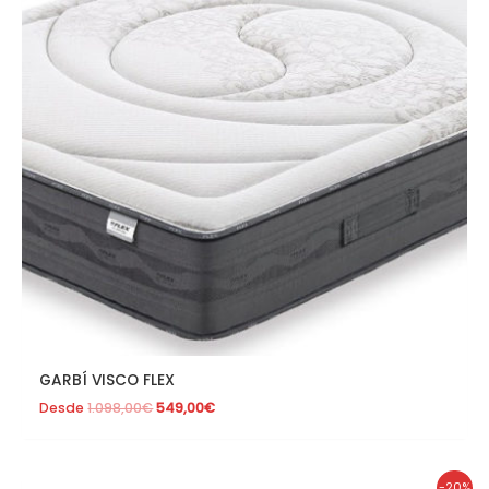
GARBÍ VISCO FLEX
Desde
1.098,00
€
549,00
€
El
El
-20%