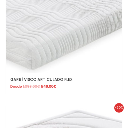
GARBÍ VISCO ARTICULADO FLEX
Desde
1.098,00
€
549,00
€
El
El
-50%
precio
precio
original
actual
era:
es:
1.098,00€.
549,00€.