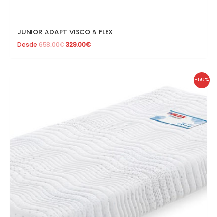
JUNIOR ADAPT VISCO A FLEX
Desde
658,00
€
329,00
€
El
El
-50%
precio
precio
original
actual
era:
es:
658,00€.
329,00€.