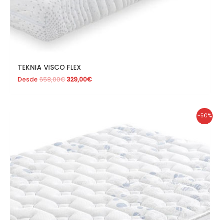
TEKNIA VISCO FLEX
Desde
658,00
€
329,00
€
El
El
-50%
precio
precio
original
actual
era:
es:
798,00€.
399,00€.