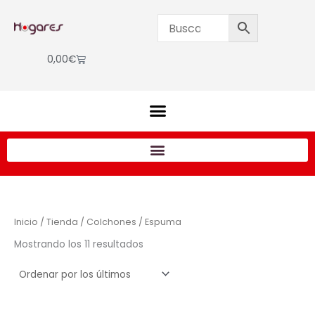
Ordenado
Ir
por
los
al
últimos
contenido
Cart
0,00
€
Inicio
/
Tienda
/
Colchones
/ Espuma
Mostrando los 11 resultados