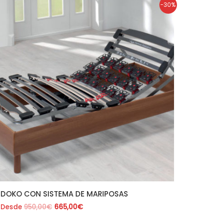
El
El
-30%
precio
precio
original
actual
era:
es:
950,00€.
665,00€.
DOKO CON SISTEMA DE MARIPOSAS
Desde
950,00
€
665,00
€