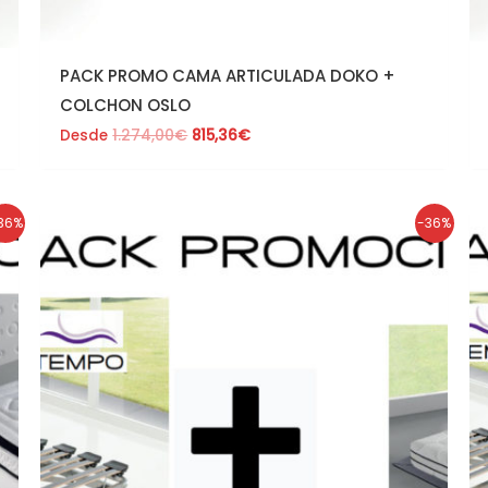
PACK PROMO CAMA ARTICULADA DOKO +
COLCHON OSLO
Desde
1.274,00
€
815,36
€
El
El
36%
-36%
precio
precio
original
actual
era:
es:
915,00€.
585,60€.