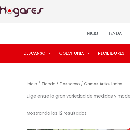
Ordenado
Ir
por
los
al
últimos
contenido
INICIO
TIENDA
DESCANSO
COLCHONES
RECIBIDORES
Inicio
/
Tienda
/
Descanso
/ Camas Articuladas
Elige entre la gran variedad de medidas y mode
Mostrando los 12 resultados