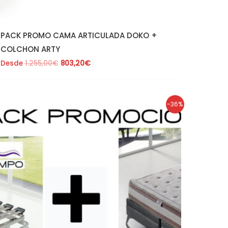
PACK PROMO CAMA ARTICULADA DOKO +
COLCHON ARTY
Desde
1.255,00
€
803,20
€
El
El
-36%
precio
precio
original
actual
era:
es:
1.086,00€.
695,04€.