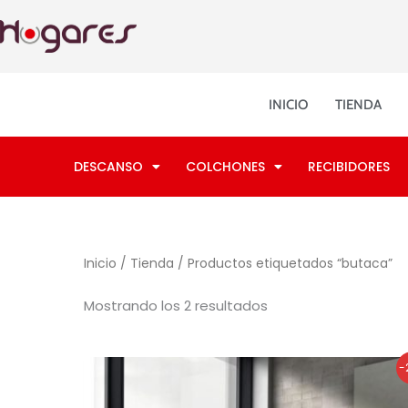
Ordenado
Ir
por
los
al
últimos
contenido
INICIO
TIENDA
DESCANSO
COLCHONES
RECIBIDORES
Inicio
/
Tienda
/ Productos etiquetados “butaca”
Mostrando los 2 resultados
El
El
-
precio
precio
original
actual
era:
es: