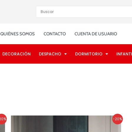
QUIÉNES SOMOS
CONTACTO
CUENTA DE USUARIO
DECORACIÓN
DESPACHO
DORMITORIO
INFANTI
El
El
20%
-20%
precio
precio
original
actual
era:
es: