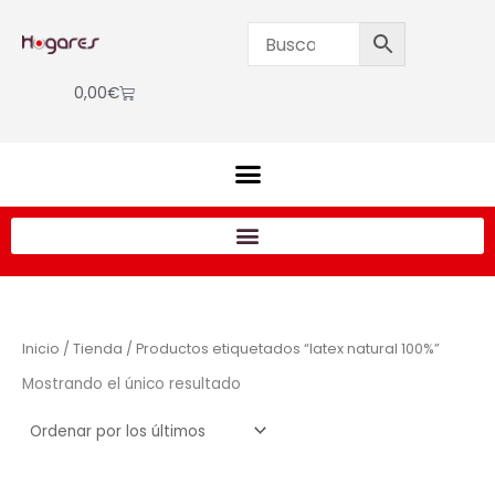
Ir
al
contenido
Cart
0,00
€
Inicio
/
Tienda
/ Productos etiquetados “latex natural 100%”
Mostrando el único resultado