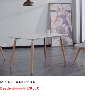
255,00€.
178,50€.
MESA FIJA NORDIKA
Desde
255,00
€
178,50
€