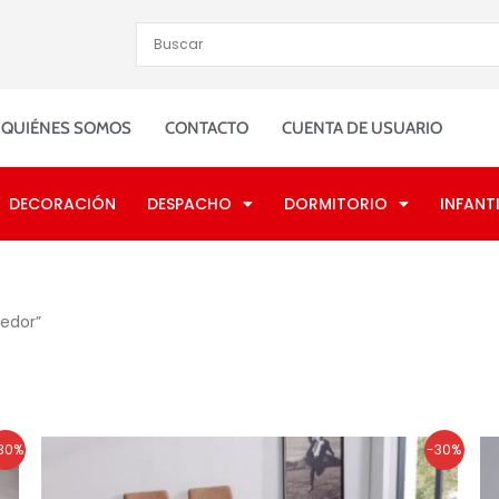
QUIÉNES SOMOS
CONTACTO
CUENTA DE USUARIO
DECORACIÓN
DESPACHO
DORMITORIO
INFANTI
edor”
El
El
30%
-30%
precio
precio
original
actual
era:
es: