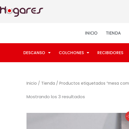
Ordenado
Ir
por
los
al
últimos
contenido
INICIO
TIENDA
DESCANSO
COLCHONES
RECIBIDORES
Inicio
/
Tienda
/ Productos etiquetados “mesa com
Mostrando los 3 resultados
El
El
-
precio
precio
original
actual
era:
es: