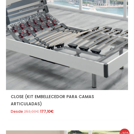
CLOSE (KIT EMBELLECEDOR PARA CAMAS
ARTICULADAS)
Desde
253,00
€
177,10
€
El
El
-30%