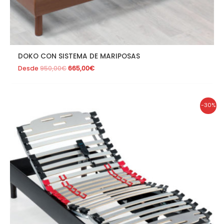
DOKO CON SISTEMA DE MARIPOSAS
Desde
950,00
€
665,00
€
El
El
-30%
precio
precio
original
actual
era:
es:
830,00€.
581,00€.