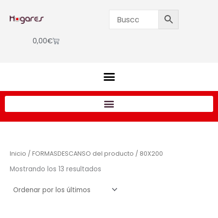
Ordenado
Ir
por
los
al
últimos
contenido
Cart
0,00
€
Inicio
/ FORMASDESCANSO del producto / 80X200
Mostrando los 13 resultados