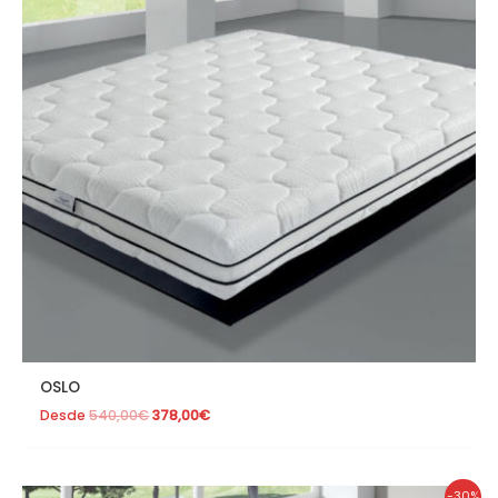
OSLO
Desde
540,00
€
378,00
€
El
El
-30%