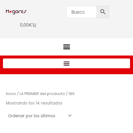
Ordenado
Ir
por
los
al
últimos
contenido
Cart
0,00
€
Inicio
/ LA PREMIER del producto / 180
Mostrando los 14 resultados