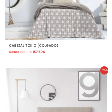
CABEZAL TOKIO (COLGADO)
Desde
210,00
€
157,50
€
El
El
-25%
precio
precio
original
actual
era:
es:
296,00€.
222,00€.