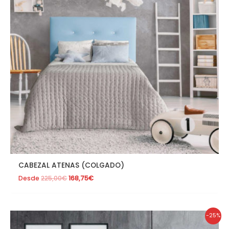
CABEZAL ATENAS (COLGADO)
Desde
225,00
€
168,75
€
El
El
-25%
precio
precio
original
actual