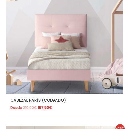
CABEZAL PARÍS (COLGADO)
Desde
210,00
€
157,50
€
El
El
-25%