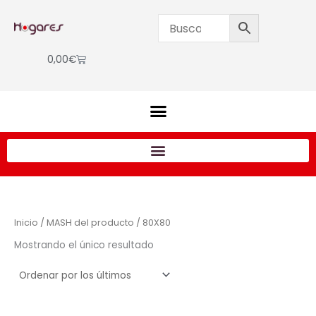
Ir
al
contenido
Cart
0,00
€
Inicio
/ MASH del producto / 80X80
Mostrando el único resultado