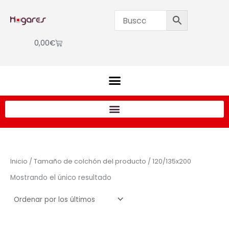
Ir
al
contenido
Cart
0,00
€
Inicio
/ Tamaño de colchón del producto / 120/135x200
Mostrando el único resultado