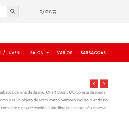
Cart
0,00
€
L / JUVENIL
SALÓN
VARIOS
BARBACOAS
arbacoa de leña de diseño. OFYR Classic OC-85 está diseñada
torno y es un objeto de acero corten hermoso incluso cuando no
convierte cualquier reunión al aire libre en una ocasión especial.