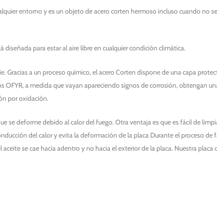
quier entorno y es un objeto de acero corten hermoso incluso cuando no se e
diseñada para estar al aire libre en cualquier condición climática.
ie. Gracias a un proceso químico, el acero Corten dispone de una capa protect
 OFYR, a medida que vayan apareciendo signos de corrosión, obtengan unas c
ión por oxidación.
ue se deforme debido al calor del fuego. Otra ventaja es que es fácil de limp
ducción del calor y evita la deformación de la placa Durante el proceso de f
 aceite se cae hacia adentro y no hacia el exterior de la placa. Nuestra placa