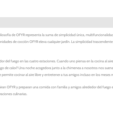
 servicio PREMIUM
ilosofía de OFYR representa la suma de simplicidad única, multifuncionalid
s unidades de cocción OFYR eleva cualquier jardín. La simplicidad trascendente
edor del fuego en las cuatro estaciones. Cuando uno piensa en la cocina al air
algo de calor? Una noche acogedora junto a la chimenea a nosotros nos suena
 permite cocinar al aire libre y entretener a tus amigos incluso en los meses m
iran OFYR y preparan una comida con familia y amigos alrededor del fuego en
aciones culinarias.