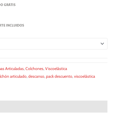
s Articuladas
,
Colchones
,
Viscoelástica
lchón articulado
,
descanso
,
pack descuento
,
viscoelástica