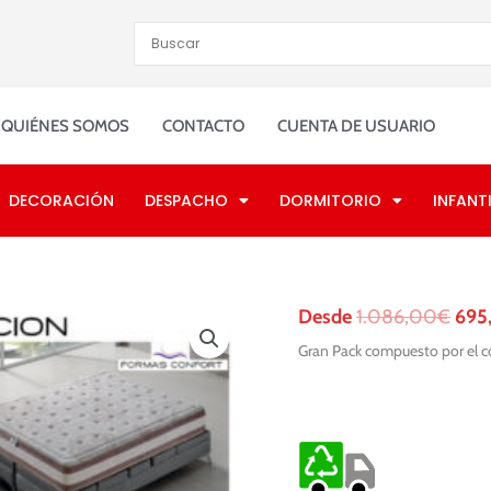
QUIÉNES SOMOS
CONTACTO
CUENTA DE USUARIO
DECORACIÓN
DESPACHO
DORMITORIO
INFANTI
El
Desde
1.086,00
€
695
prec
Gran Pack compuesto por el c
orig
era:
1.0