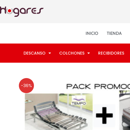
Ir
al
contenido
INICIO
TIENDA
DESCANSO
COLCHONES
RECIBIDORES
-36%