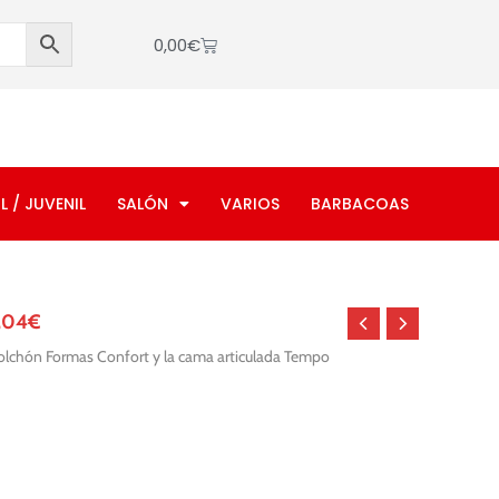
Cart
0,00
€
L / JUVENIL
SALÓN
VARIOS
BARBACOAS
El
,04
€
io
precio
olchón Formas Confort y la cama articulada Tempo
inal
actual
es:
86,00€.
695,04€.