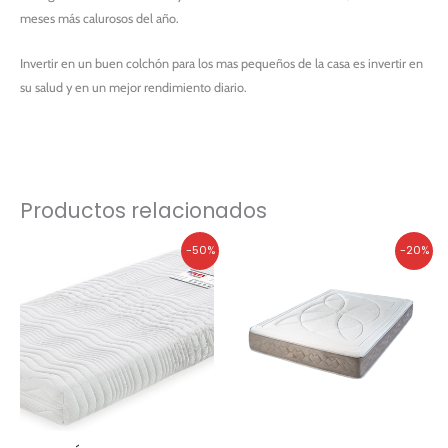
meses más calurosos del año.
Invertir en un buen colchón para los mas pequeños de la casa es invertir en
su salud y en un mejor rendimiento diario.
Productos relacionados
El
El
El
El
-50%
-20%
precio
precio
precio
precio
original
actual
original
actual
era:
es:
era:
es:
1.098,00€.
549,00€.
293,00€.
234,40€.