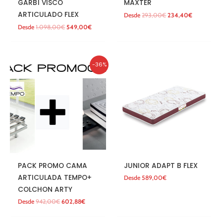
GARBÍ VISCO
MAXTER
ARTICULADO FLEX
Desde
293,00
€
234,40
€
Desde
1.098,00
€
549,00
€
El
El
-36%
precio
precio
original
actual
era:
es:
942,00€.
602,88€.
PACK PROMO CAMA
JUNIOR ADAPT B FLEX
ARTICULADA TEMPO+
Desde
589,00
€
COLCHON ARTY
Desde
942,00
€
602,88
€