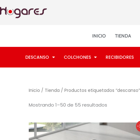
Ordenado
Ir
por
los
al
últimos
contenido
INICIO
TIENDA
DESCANSO
COLCHONES
RECIBIDORES
Inicio
/
Tienda
/ Productos etiquetados “descanso”
Mostrando 1–50 de 55 resultados
El
El
-
precio
precio
original
actual
era:
es: