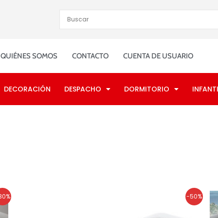
QUIÉNES SOMOS
CONTACTO
CUENTA DE USUARIO
DECORACIÓN
DESPACHO
DORMITORIO
INFANTI
El
El
30%
-50%
precio
precio
original
actual
era:
es: