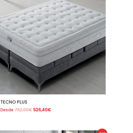
752,00€.
526,40€.
TECNO PLUS
Desde
752,00
€
526,40
€
El
El