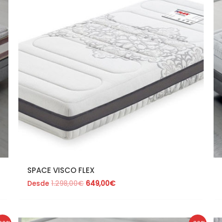
1.298,00€.
649,00€.
SPACE VISCO FLEX
Desde
1.298,00
€
649,00
€
El
El