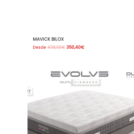
MAVICK BILOX
Desde
438,00
€
350,40
€