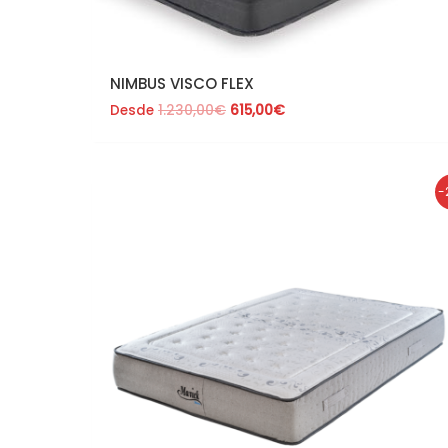
NIMBUS VISCO FLEX
Desde
1.230,00
€
615,00
€
El
El
-
precio
precio
original
actual
era:
es:
438,00€.
350,40€.