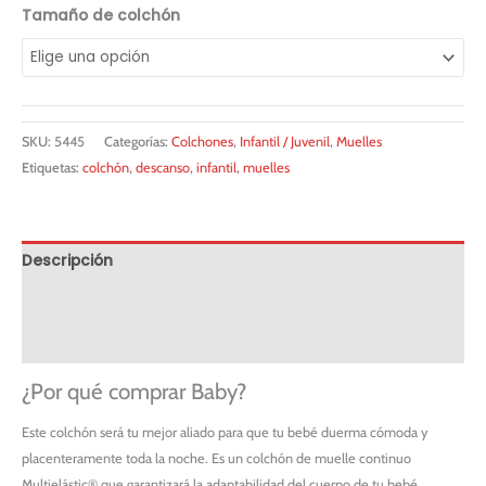
Tamaño de colchón
SKU:
5445
Categorías:
Colchones
,
Infantil / Juvenil
,
Muelles
Etiquetas:
colchón
,
descanso
,
infantil
,
muelles
Descripción
Información adicional
Solicitar servicio PREMIUM
¿Por qué comprar Baby?
Este colchón será tu mejor aliado para que tu bebé duerma cómoda y
placenteramente toda la noche. Es un colchón de muelle continuo
Multielástic® que garantizará la adaptabilidad del cuerpo de tu bebé