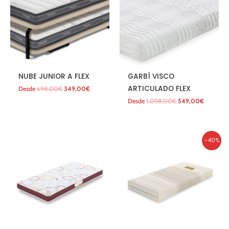
NUBE JUNIOR A FLEX
GARBÍ VISCO
ARTICULADO FLEX
Desde
698,00
€
349,00
€
Desde
1.098,00
€
549,00
€
El
El
-40%
precio
precio
original
actual
era:
es:
1.495,00€.
897,00€.